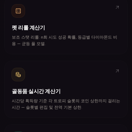
펫 리롤 계산기
보조 스탯 리롤: n회 시도 성공 확률, 등급별 다이아몬드 비
용 — 균등 풀 모델.
골동품 실시간 계산기
시간당 획득량 기준 각 트로피 슬롯의 코인 상한까지 걸리는
시간 — 슬롯별 편집 및 전역 기본 상한.