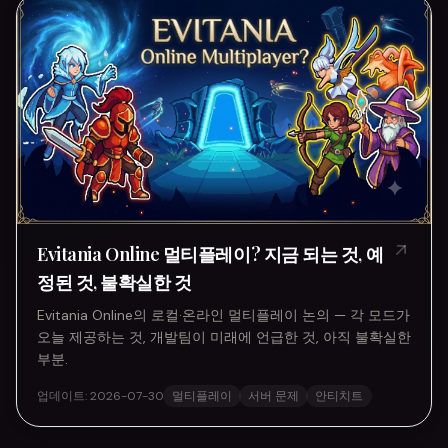
Evitania Online 멀티플레이? 지금 되는 것, 예
정된 것, 불확실한 것
Evitania Online의 로컬·온라인 멀티플레이 논의 — 각 모드가
오늘 제공하는 것, 개발팀이 미래에 언급한 것, 아직 불확실한
부분.
업데이트
:
2026-07-30
멀티플레이
서버 문제
안티치트