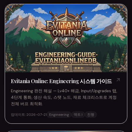
Evitania Online: Engineering 시스템 가이드
Engineering 완전 해설 — Lv40+ 해금, Input/Upgrades 탭,
4단계 통화, 생산 속도, 스탯 노드, 재료 체크리스트로 계정
전체 버프 최적화.
업데이트
:
2026-07-21
Engineering
액트 I
진행