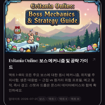
Evitania Online: 보스 메커니즘 및 공략 가이
드
액트 I–III의 모든 주요 보스에 대한 원시 메커니즘, 위치별 주
의사항, 생존 대응법 — 근접 vs 원거리 위험 프로필, 예고 동
작, 즉사 경고. 스탯과 드롭은 몬스터 데이터베이스와 함께 확
인하세요.
업데이트
:
2026-07-21
보스
액트 I
액트 II
액트 III