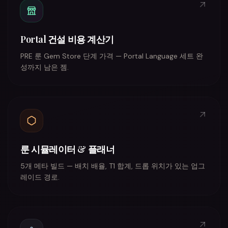
Portal 건설 비용 계산기
PRE 룬 Gem Store 단계 가격 — Portal Language 세트 완
성까지 남은 젬.
룬 시뮬레이터 & 플래너
5개 메타 빌드 — 배치 배율, T1 합계, 드롭 위치가 있는 업그
레이드 경로.