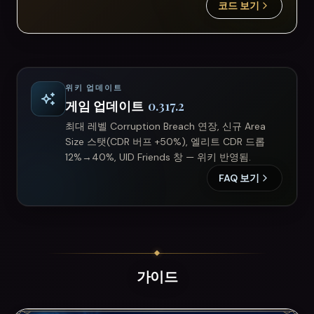
코드 보기
위키 업데이트
게임 업데이트
0.317.2
최대 레벨 Corruption Breach 연장, 신규 Area
Size 스탯(CDR 버프 +50%), 엘리트 CDR 드롭
12%→40%, UID Friends 창 — 위키 반영됨.
FAQ 보기
가이드