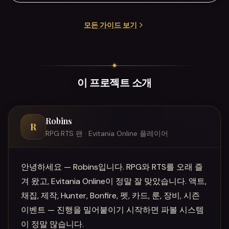
모든 가이드 보기
이 프로젝트 소개
Robins
R
RPG·RTS 팬 · Evitania Online 플레이어
안녕하세요 — Robins입니다. RPG와 RTS를 오래 즐
겨 왔고, Evitania Online이 정말 잘 맞았습니다. 액트,
채집, 제작, Hunter, Bonfire, 펫, 카드, 룬, 장비, 시즌
이벤트 — 진행을 밀어붙이기 시작하면 파볼 시스템
이 정말 많습니다.