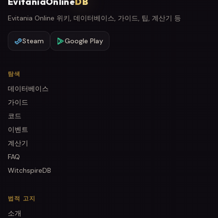
EvitaniaOnline
DB
Evitania Online 위키, 데이터베이스, 가이드, 팁, 계산기 등
Steam
Google Play
탐색
데이터베이스
가이드
코드
이벤트
계산기
FAQ
WitchspireDB
법적 고지
소개