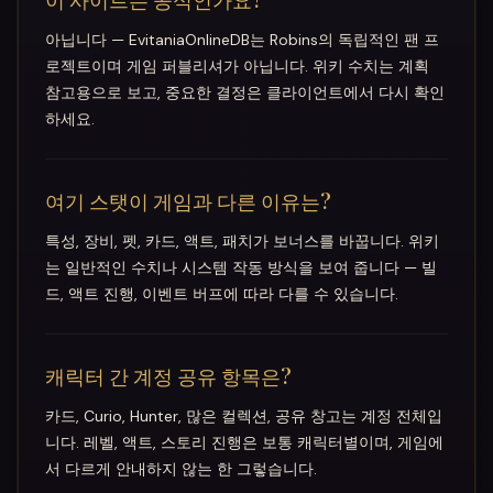
이 사이트는 공식인가요?
아닙니다 — EvitaniaOnlineDB는 Robins의 독립적인 팬 프
로젝트이며 게임 퍼블리셔가 아닙니다. 위키 수치는 계획
참고용으로 보고, 중요한 결정은 클라이언트에서 다시 확인
하세요.
여기 스탯이 게임과 다른 이유는?
특성, 장비, 펫, 카드, 액트, 패치가 보너스를 바꿉니다. 위키
는 일반적인 수치나 시스템 작동 방식을 보여 줍니다 — 빌
드, 액트 진행, 이벤트 버프에 따라 다를 수 있습니다.
캐릭터 간 계정 공유 항목은?
카드, Curio, Hunter, 많은 컬렉션, 공유 창고는 계정 전체입
니다. 레벨, 액트, 스토리 진행은 보통 캐릭터별이며, 게임에
서 다르게 안내하지 않는 한 그렇습니다.