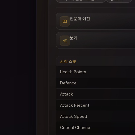
전문화 이전
분기
시작 스탯
Health Points
Defence
Attack
Attack Percent
Attack Speed
Critical Chance