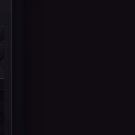
5
8
0
%
%