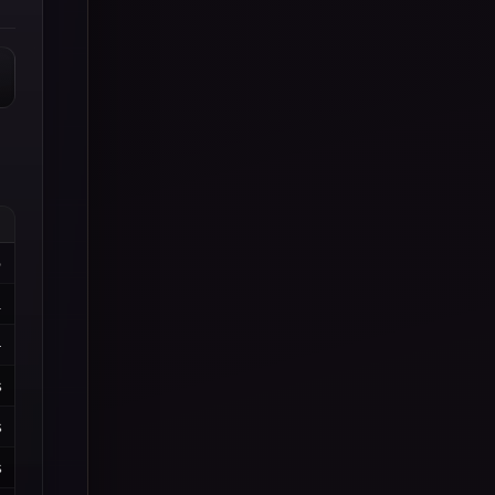
5
1
4
%
%
%