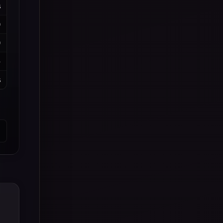
%
0
0
5
%