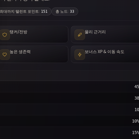
최대까지 탤런트 포인트
:
총 노드
:
151
33
탱커/전방
물리 근거리
높은 생존력
보너스 XP & 이동 속도
4
3
1
10
15