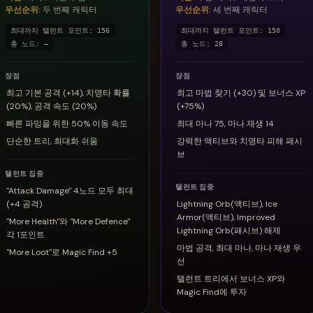
우선순위
:
두 번째 캐릭터
우선순위
:
세 번째 캐릭터
최대까지 탤런트 포인트
:
156
최대까지 탤런트 포인트
:
150
총 노드
:
—
총 노드
:
28
장점
장점
·
최고 기본 공격 (+14), 치명타 확률
·
최고 마법 찾기 (+30) 및 보너스 XP
(20%), 공격 속도 (20%)
(+75%)
·
빠른 파밍을 위한 50% 이동 속도
·
최대 마나 75, 마나 재생 14
·
단순한 트리, 최대화 쉬움
·
강력한 액티브와 치명타 피해 패시
브
탤런트 집중
탤런트 집중
·
"Attack Damage" 4노드 모두 최대
(+4 공격)
·
Lightning Orb(액티브), Ice
Armor(액티브), Improved
·
"More Health"와 "More Defence"
Lightning Orb(패시브) 해제
각 1포인트
·
마법 공격, 최대 마나, 마나 재생 우
·
"More Loot"로 Magic Find +5
선
·
탤런트 트리에서 보너스 XP와
Magic Find에 투자