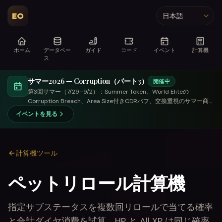
EO
言語
ホーム
データベー
ガイド
コード
イベント
計算機
ス
サマー2026 — Corruption（パート3）
開催中
第3回サマー（7/29–9/2）：Summer Token、World Eliteの
Corruption Breach、Area Size付きCDRバフ、交換重視のサマー商
人。
イベントを見る
計算機ツール
ペットリロール計算機
指定サブステータスを複数回リロールで当てる確率
と合計ダイヤ消費を試算。HP と All XP は同じ確率