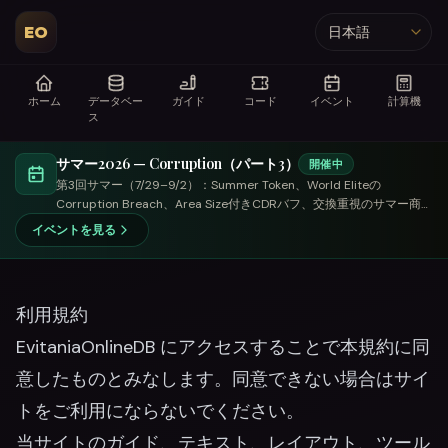
EO
言語
ホーム
データベー
ガイド
コード
イベント
計算機
ス
サマー2026 — Corruption（パート3）
開催中
第3回サマー（7/29–9/2）：Summer Token、World Eliteの
Corruption Breach、Area Size付きCDRバフ、交換重視のサマー商
人。
イベントを見る
利用規約
EvitaniaOnlineDB にアクセスすることで本規約に同
意したものとみなします。同意できない場合はサイ
トをご利用にならないでください。
当サイトのガイド、テキスト、レイアウト、ツール