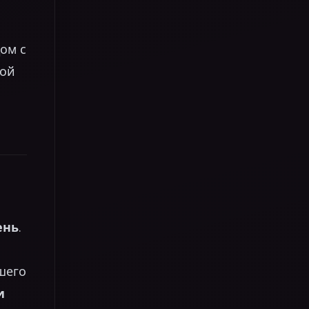
ом с
ой
—
ень
.
шего
и