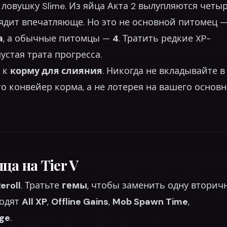
ловушку Slime. Из яйца Акта 2 вылупляются четы
ядит впечатляюще. Но это не основной питомец 
а
, а обычные питомцы —
4
. Тратить редкие XP-
устая трата прогресса.
к к
корму для слияния
. Никогда не вкладывайте в
о конвейер корма, а не лотерея на вашего основ
ца на Tier V
eroll
. Тратьте
гемы
, чтобы заменить одну вторич
ходят
All XP
,
Offline Gains
,
Mob Spawn Time
,
ge
.