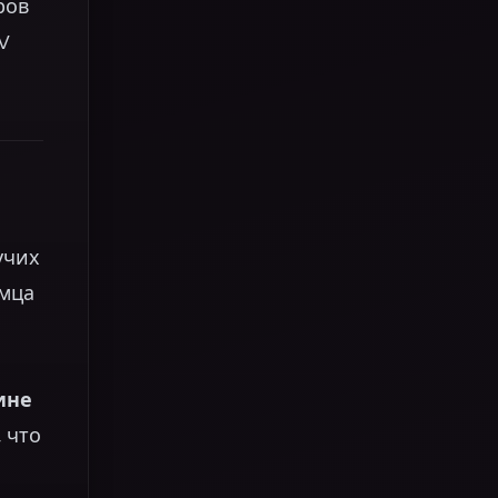
ров
 V
учих
омца
ине
 что