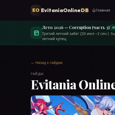
EvitaniaOnline
DB
EO
Главная
Лето 2026 — Corruption (часть 3)
А
Третий летний забег (29 июл.–2 сен.): Su
летний купец.
←
Назад к гайдам
ГАЙДЫ
Evitania Onli