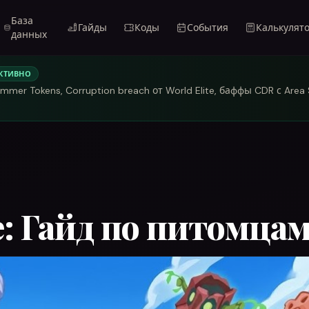
База
Гайды
Коды
События
Калькулят
данных
КТИВНО
mmer Tokens, Corruption breach от World Elite, баффы CDR с Area
ne: Гайд по питомца