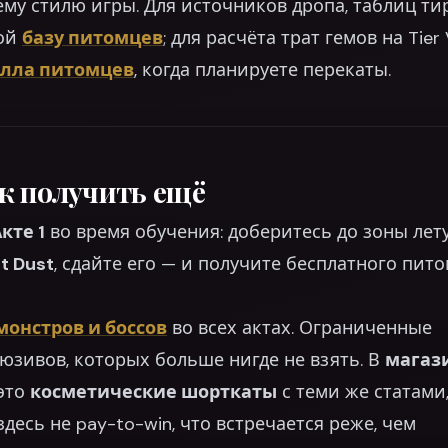
у стилю игры. Для источников дропа, таблиц ти
той
базу питомцев
; для расчёта трат гемов на Tier
олла питомцев
, когда планируете перекаты.
к получить ещё
кте 1
во время обучения: доберитесь до зоны лет
t Dust
, сдайте его — и получите бесплатного пит
монстров и боссов
во всех актах. Ограниченные
юзивов, которых больше нигде не взять. В
магаз
это
косметические шорткаты
с теми же статами,
 здесь не pay-to-win, что встречается реже, чем