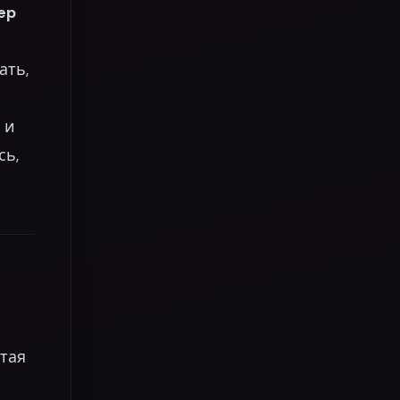
ep
ать,
и
сь,
тая