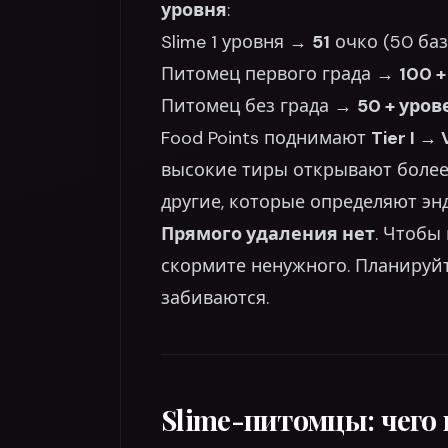
уровня
:
Slime 1 уровня →
51
очко (50 баз
Питомец первого града →
100 
Питомец без града →
50 + уров
Food Points поднимают
Tier I → 
высокие тиры открывают боле
другие, которые определяют эн
Прямого удаления нет
. Чтобы
скормите ненужного. Планируйт
забиваются.
Slime-питомцы: чего 