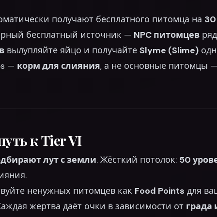
оматически получают бесплатного питомца на
30
ярный бесплатный источник —
NPC питомцев
ряд
в
вылупляйте яйцо и получайте
Slyme (Slime)
одн
es —
корм для слияния
, а не основные питомцы 
уть к Tier VI
подбирают лут с земли
. Жёсткий потолок:
50 уров
ияния.
вуйте ненужных питомцев как
Food Points
для ва
Каждая жертва даёт очки в зависимости от
града 