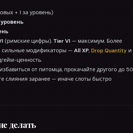
овых + 1 за уровень)
+ уровень
ень
VI
(римские цифры).
Tier VI
— максимум. Более
е сильные модификаторы —
All XP
,
Drop Quantity
и
дгейм-ценность.
 избавиться от питомца, прокачайте другого до 50
е слияния заранее — иначе слоты быстро
не делать