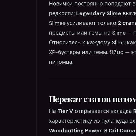
Новички постоянно попадают в 
редкости;
Legendary Slime
выгл
Slimes усиливают только
2 стат
предметы или гемы на Slime — п
Относитесь к каждому Slime ка
XP-бустеры или гемы. Яйцо — эт
питомца.
Перекат статов питом
На
Tier V
открывается вкладка
R
характеристику из пула, куда в
Woodcutting Power
и
Crit Dama