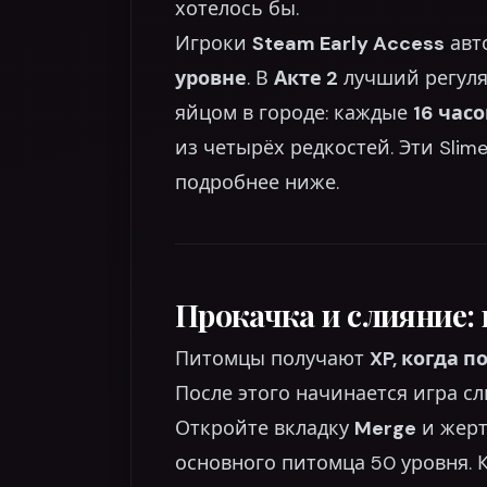
хотелось бы.
Игроки
Steam Early Access
авт
уровне
. В
Акте 2
лучший регул
яйцом в городе: каждые
16 часо
из четырёх редкостей. Эти Slim
подробнее ниже.
Прокачка и слияние: п
Питомцы получают
XP, когда 
После этого начинается игра сл
Откройте вкладку
Merge
и жерт
основного питомца 50 уровня. 