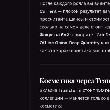
После каждого ролла вы видит
Current
— плохой результат вам
просчитайте шансы и стоимость
сколько на самом деле стоит «е
Фокус на бой:
приоритет
Crit 
Offline Gains
.
Drop Quantity
крит
как эта характеристика масшта
Косметика через Tran
Вкладка
Transform
стоит
150 г
коллекции — меняется только в
косметика.