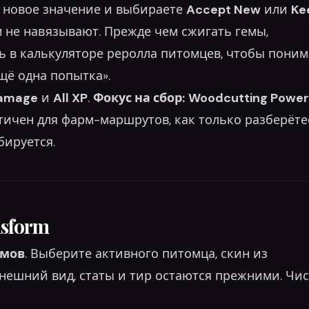
е новое значение и выбираете
Accept New
или
Ke
 не навязывают. Прежде чем сжигать гемы,
 в калькуляторе реролла питомцев, чтобы поним
щё одна попытка».
Damage
и
All XP
.
Фокус на сбор:
Woodcutting Power
ичен для фарм-маршрутов, как только разберёте
бируется.
sform
емов
. Выберите активного питомца, скин из
нешний вид, статы и тир остаются прежними. Чис