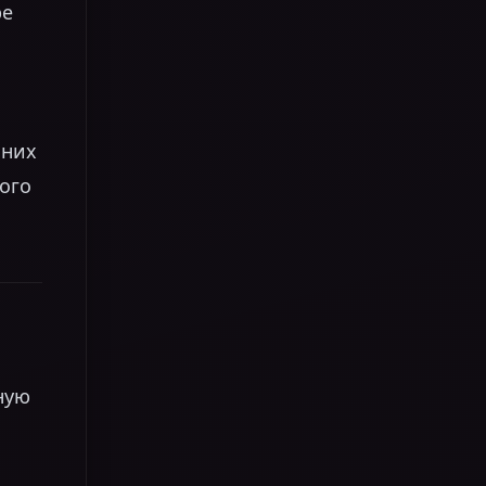
ре
—
 них
ного
ную