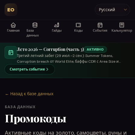
EO
Язык
Главная
База
Гайды
Коды
События
Калькулятор
данных
Лето 2026 — Corruption (часть 3)
АКТИВНО
Третий летний забег (29 июл.–2 сен.): Summer Tokens,
Corruption breach от World Elite, баффы CDR с Area Size и
торговый летний купец.
Смотреть событие
←
Назад к базе данных
БАЗА ДАННЫХ
Промокоды
Активные коды на золото, самоцветы, руны и