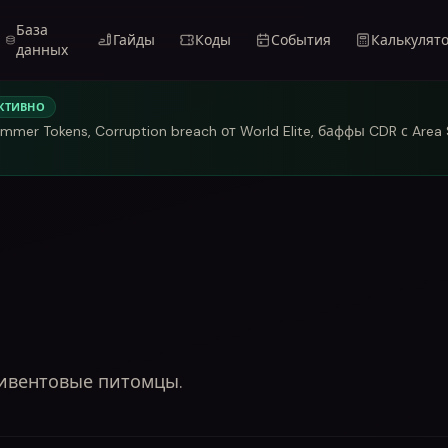
База
Гайды
Коды
События
Калькулят
данных
КТИВНО
mmer Tokens, Corruption breach от World Elite, баффы CDR с Area
 ивентовые питомцы.