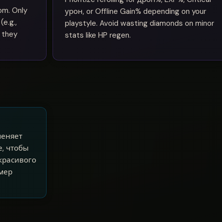
om. Only
урон, or Offline Gain% depending on your
e.g.,
playstyle. Avoid wasting diamonds on minor
 they
stats like HP regen.
меняет
е, чтобы
екрасивого
мер