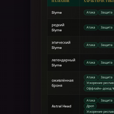
НАЗВАНИЕ
ХАРАКТЕРИСТИК
Slyme
Атака
Защита
редкий
Атака
Защита
Slyme
эпический
Атака
Защита
Slyme
легендарный
Атака
Защита
Slyme
Атака
Защита
оживлённая
Ускорение респа
броня
Оффлайн-доход 
Атака
Защита
Astral Head
Дроп
Ускорение респа