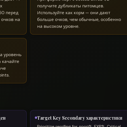
х
получите дубликаты питомцев.
50 перед
Используйте как корм — они дают
 очков на
больше очков, чем обычные, особенно
на высоком уровне.
ца уровень
а качайте
аче
ints.
цев
Target Key Secondary характеристики
Prioritize rerolling for дроп%, EXP%, Critical