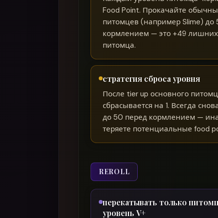
Food Point. Прокачайте обычны
питомцев (например Slime) до 
кормлением — это +49 лишних
питомца.
стратегия сброса уровня
После tier up основного питом
сбрасывается на 1. Всегда снов
до 50 перед кормлением — ин
теряете потенциальные food po
REROLL
перекатывать только питом
уровень V+