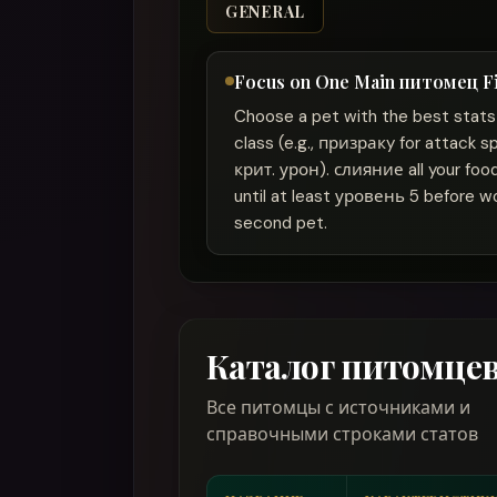
GENERAL
Focus on One Main питомец Fi
Choose a pet with the best stats 
class (e.g., призракy for attack 
крит. урон). слияние all your food
until at least уровень 5 before w
second pet.
Каталог питомце
Все питомцы с источниками и
справочными строками статов