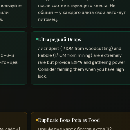
спользуйте
после соответствующего квеста. Не
 или
общий — у каждого альта свой авто-лут
в.
питомец.
Ultra редкий Drops
лист Spirit (1/10M from woodcutting) and
 5–6-й
Pebble (1/10M from mining) are extremely
питомцев.
rare but provide EXP% and gathering power.
Consider farming them when you have high
luck.
Duplicate Boss Pets as Food
а даёт +1
При фарме карт с боссов актов 1/2