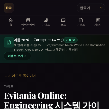
EO
언어
홈
데이터베이
가이드
코드
이벤트
계산기
스
여름 2026 — Corruption (파트 3)
진행 중
세 번째 여름 시즌(7/29–9/2): Summer Token, World Elite Corruption
Breach, Area Size CDR 버프, 교환 중심 여름 상점.
이벤트 보기
←
가이드로 돌아가기
가이드
Evitania Online:
Engineering 시스템 가이