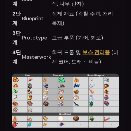
계
석, 나무 판자)
2단
정제 재료 (강철 주괴, 처리
Blueprint
계
목재)
3단
Prototype
고급 부품 (기어, 회로)
계
4단
희귀 드롭 및
보스 전리품
(비
Masterwork
계
전 코어, 드래곤 비늘)