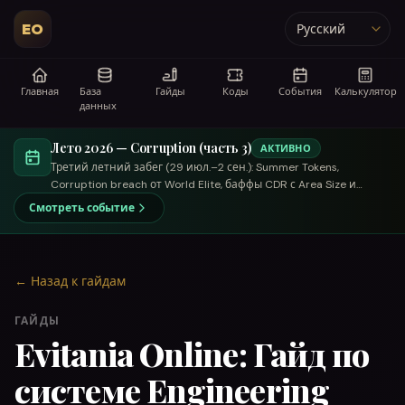
EO
Язык
Главная
База
Гайды
Коды
События
Калькулятор
данных
Лето 2026 — Corruption (часть 3)
АКТИВНО
Третий летний забег (29 июл.–2 сен.): Summer Tokens,
Corruption breach от World Elite, баффы CDR с Area Size и
торговый летний купец.
Смотреть событие
←
Назад к гайдам
ГАЙДЫ
Evitania Online: Гайд по
системе Engineering