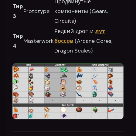
Продвинутые
Тир
Prototype
компоненты (Gears,
3
Circuits)
Редкий дроп и
лут
Тир
Masterwork
боссов
(Arcane Cores,
4
Dragon Scales)