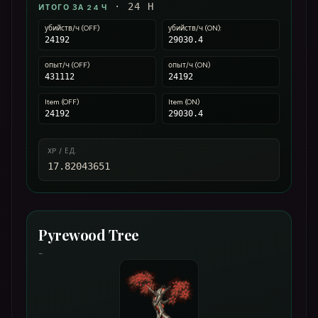
·
24
H
ИТОГО ЗА 24 Ч
убийств/ч (OFF)
убийств/ч (ON):
24192
29030.4
опыт/ч (OFF)
опыт/ч (ON)
431112
24192
Item (OFF)
Item (ON)
24192
29030.4
XP / ЕД.
17.82043651
Pyrewood Tree
-