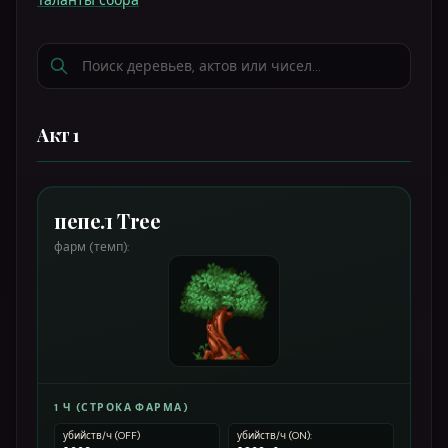
Таланты сбора
Акт 1
пепел Tree
фарм (темп):
1 Ч (СТРОКА ФАРМА)
убийств/ч (OFF)
убийств/ч (ON):