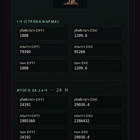
1 Ч (СТРОКА ФАРМА)
убийств/ч (OFF)
убийств/ч (ON):
1008
1209.6
опыт/ч (OFF)
опыт/ч (ON)
79390
95268
Item (OFF)
Item (ON)
1008
1209.6
·
24
H
ИТОГО ЗА 24 Ч
убийств/ч (OFF)
убийств/ч (ON):
24192
29030.4
опыт/ч (OFF)
опыт/ч (ON)
1905360
2286432
Item (OFF)
Item (ON)
24192
29030.4