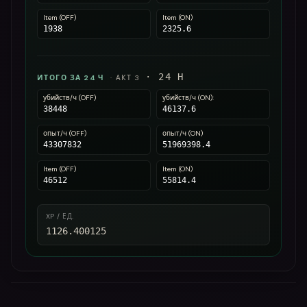
Item (OFF)
Item (ON)
1938
2325.6
·
24
H
ИТОГО ЗА 24 Ч
·
АКТ 3
убийств/ч (OFF)
убийств/ч (ON):
38448
46137.6
опыт/ч (OFF)
опыт/ч (ON)
43307832
51969398.4
Item (OFF)
Item (ON)
46512
55814.4
XP / ЕД.
1126.400125