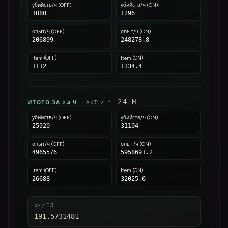
убийств/ч (OFF)
убийств/ч (ON):
1080
1296
опыт/ч (OFF)
опыт/ч (ON)
206899
248278.8
Item (OFF)
Item (ON)
1112
1334.4
·
24
H
ИТОГО ЗА 24 Ч
·
АКТ 2
убийств/ч (OFF)
убийств/ч (ON):
25920
31104
опыт/ч (OFF)
опыт/ч (ON)
4965576
5958691.2
Item (OFF)
Item (ON)
26688
32025.6
XP / ЕД.
191.5731481