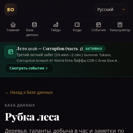
EO
Язык
Главная
База
Гайды
Коды
События
Калькулятор
данных
Лето 2026 — Corruption (часть 3)
АКТИВНО
Третий летний забег (29 июл.–2 сен.): Summer Tokens,
Corruption breach от World Elite, баффы CDR с Area Size и
торговый летний купец.
Смотреть событие
←
Назад к базе данных
БАЗА ДАННЫХ
Рубка леса
Деревья, таланты, добыча в час и заметки по