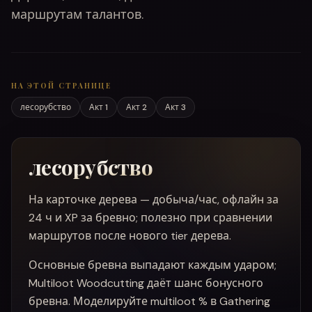
маршрутам талантов.
НА ЭТОЙ СТРАНИЦЕ
лесорубство
Акт 1
Акт 2
Акт 3
лесорубство
На карточке дерева — добыча/час, офлайн за
24 ч и XP за бревно; полезно при сравнении
маршрутов после нового tier дерева.
Основные бревна выпадают каждым ударом;
Multiloot Woodcutting даёт шанс бонусного
бревна. Моделируйте multiloot % в Gathering