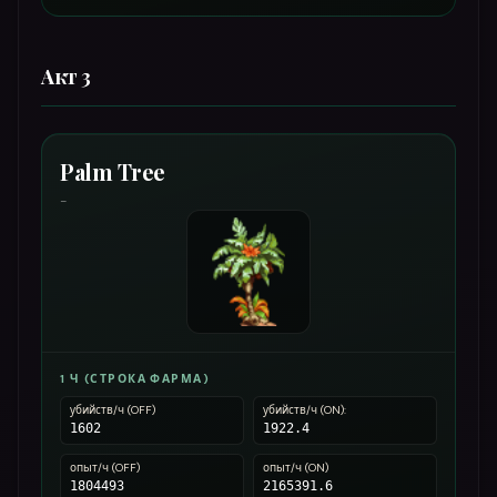
Акт 3
Palm Tree
-
1 Ч (СТРОКА ФАРМА)
убийств/ч (OFF)
убийств/ч (ON):
1602
1922.4
опыт/ч (OFF)
опыт/ч (ON)
1804493
2165391.6