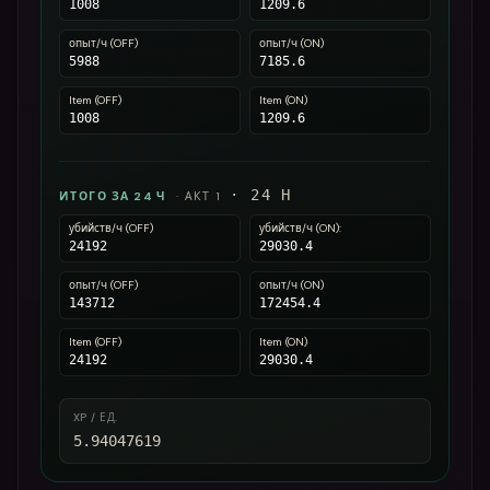
1008
1209.6
опыт/ч (OFF)
опыт/ч (ON)
5988
7185.6
Item (OFF)
Item (ON)
1008
1209.6
·
24
H
ИТОГО ЗА 24 Ч
·
АКТ 1
убийств/ч (OFF)
убийств/ч (ON):
24192
29030.4
опыт/ч (OFF)
опыт/ч (ON)
143712
172454.4
Item (OFF)
Item (ON)
24192
29030.4
XP / ЕД.
5.94047619