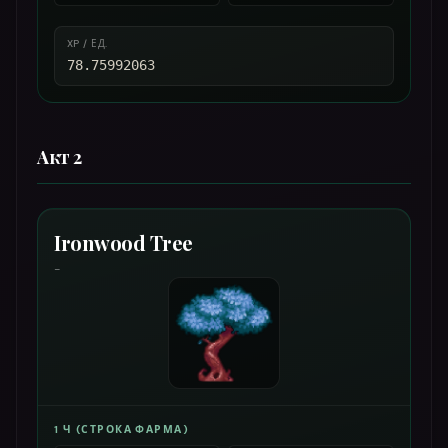
XP / ЕД.
78.75992063
Акт 2
Ironwood Tree
-
1 Ч (СТРОКА ФАРМА)