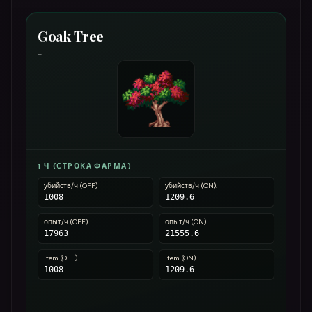
Goak Tree
-
1 Ч (СТРОКА ФАРМА)
убийств/ч (OFF)
убийств/ч (ON):
1008
1209.6
опыт/ч (OFF)
опыт/ч (ON)
17963
21555.6
Item (OFF)
Item (ON)
1008
1209.6