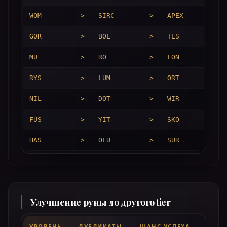
WOM
>
SIRC
>
APEX
>
GOR
>
BOL
>
TES
>
MU
>
RO
>
FON
>
RYS
>
LUM
>
ORT
>
NIL
>
DOT
>
WIR
>
FUS
>
YIT
>
SKO
>
HAS
>
OLU
>
SUR
>
Улучшение руны до другого tier