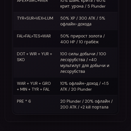
APEX+SIRC+WER
10% шанс крита / 60%
крит. урона / 5 Plunder
TYR+SUR+VEX+LUM
50% XP / 300 ATK / 5%
офлайн-дохода
FAL+FAL+TES+WAR
50% прирост золота /
400 HP / 10 грабёж
DOT + WIR + YUR +
100 силы добычи / 100
SKO
лесорубства / +40
мультилут для добычи и
лесорубства
WAR + YUR + GRO
10% офлайн-доход / ×1.5
+ MIN + TYR + FAL
ATK / 20 Plunder
PRE * 6
20 Plunder / 20% офлайн /
200 ATK / +2 kill портала