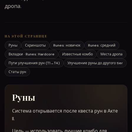
дропа.
НА ЭТОЙ СТРАНИЦЕ
Руны
Скриншоты
Runes: новичок
Runes: средний
Вкладки · Runes: Hardcore
Известные комбо
Места дропа
Пути улучшения рун (T1→T4)
Улучшение руны до другого tier
Статы рун
Руны
Система открывается после квеста рун в Акте
II.
Цель — использовать лучшие комбо для