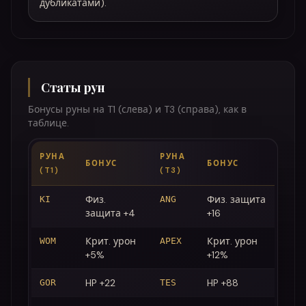
дубликатами).
Статы рун
Бонусы руны на T1 (слева) и T3 (справа), как в
таблице.
РУНА
РУНА
БОНУС
БОНУС
(T1)
(T3)
Физ.
Физ. защита
KI
ANG
защита +4
+16
Крит. урон
Крит. урон
WOM
APEX
+5%
+12%
HP +22
HP +88
GOR
TES