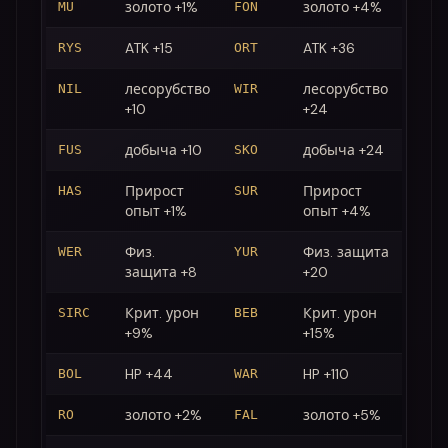
золото +1%
золото +4%
MU
FON
ATK +15
ATK +36
RYS
ORT
лесорубство
лесорубство
NIL
WIR
+10
+24
добыча +10
добыча +24
FUS
SKO
Прирост
Прирост
HAS
SUR
опыт +1%
опыт +4%
Физ.
Физ. защита
WER
YUR
защита +8
+20
Крит. урон
Крит. урон
SIRC
BEB
+9%
+15%
HP +44
HP +110
BOL
WAR
золото +2%
золото +5%
RO
FAL