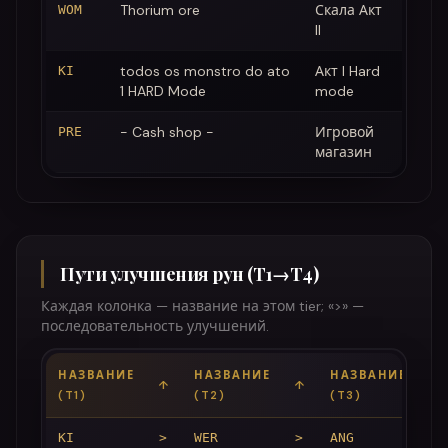
Thorium ore
Скала Акт
WOM
II
todos os monstro do ato
Акт I Hard
KI
1 HARD Mode
mode
- Cash shop -
Игровой
PRE
магазин
Пути улучшения рун (T1→T4)
Каждая колонка — название на этом tier; «>» —
последовательность улучшений.
НАЗВАНИЕ
НАЗВАНИЕ
НАЗВАНИЕ
↑
↑
↑
(T1)
(T2)
(T3)
KI
>
WER
>
ANG
>