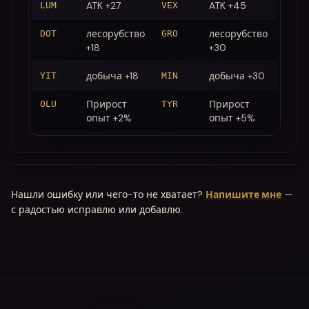
ATK +27
ATK +45
LUM
VEX
лесорубство
лесорубство
DOT
GRO
+18
+30
добыча +18
добыча +30
YIT
MIN
Прирост
Прирост
OLU
TYR
опыт +2%
опыт +5%
Нашли ошибку или чего-то не хватает?
Напишите мне
—
с радостью исправлю или добавлю.