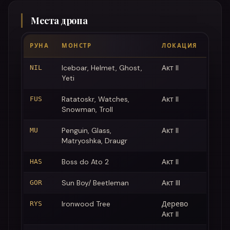
Места дропа
РУНА
МОНСТР
ЛОКАЦИЯ
Iceboar, Helmet, Ghost,
Акт II
NIL
Yeti
Ratatoskr, Watches,
Акт II
FUS
Snowman, Troll
Penguin, Glass,
Акт II
MU
Matryoshka, Draugr
Boss do Ato 2
Акт II
HAS
Sun Boy/ Beetleman
Акт III
GOR
Ironwood Tree
Дерево
RYS
Акт II