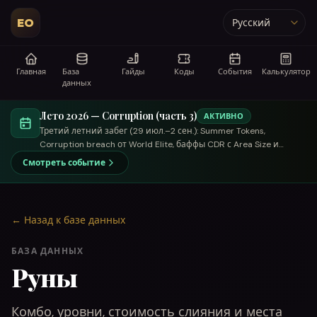
EO
Язык
Главная
База
Гайды
Коды
События
Калькулятор
данных
Лето 2026 — Corruption (часть 3)
АКТИВНО
Третий летний забег (29 июл.–2 сен.): Summer Tokens,
Corruption breach от World Elite, баффы CDR с Area Size и
торговый летний купец.
Смотреть событие
←
Назад к базе данных
БАЗА ДАННЫХ
Руны
Комбо, уровни, стоимость слияния и места