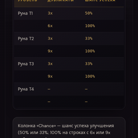
УРОВЕНЬ
ДУБЛИКАТЫ
ШАНС УСПЕХА
Руна T1
3x
50%
6x
100%
Руна T2
3x
33%
9x
100%
Руна T3
3x
33%
9x
100%
Руна T4
—
—
—
—
Колонка «Chance» — шанс успеха улучшения
(50% или 33%; 100% на строках с 6x или 9x