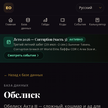
EO
Язык
Главная
База
Гайды
Коды
События
Калькулятор
данных
Лето 2026 — Corruption (часть 3)
АКТИВНО
Третий летний забег (29 июл.–2 сен.): Summer Tokens,
Corruption breach от World Elite, баффы CDR с Area Size и
торговый летний купец.
Смотреть событие
←
Назад к базе данных
БАЗА ДАННЫХ
Обелиск
Обелиск Акта III — сложный, кошмар и ад для