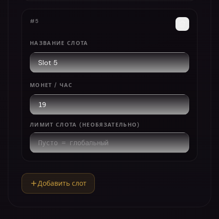
#
5
НАЗВАНИЕ СЛОТА
МОНЕТ / ЧАС
ЛИМИТ СЛОТА (НЕОБЯЗАТЕЛЬНО)
Добавить слот