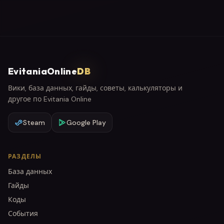
EvitaniaOnline
DB
Вики, база данных, гайды, советы, калькуляторы и
другое по Evitania Online
Steam
Google Play
РАЗДЕЛЫ
База данных
Гайды
Коды
События