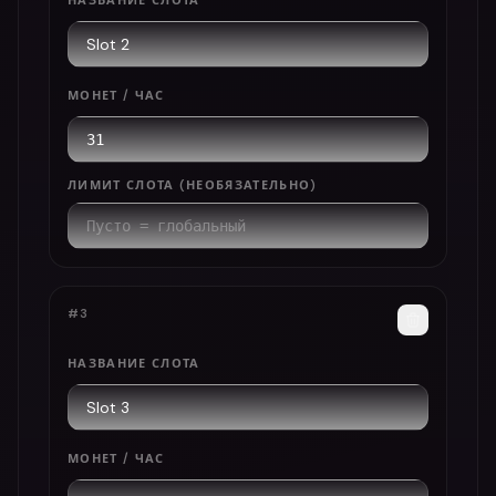
НАЗВАНИЕ СЛОТА
МОНЕТ / ЧАС
ЛИМИТ СЛОТА (НЕОБЯЗАТЕЛЬНО)
#
3
НАЗВАНИЕ СЛОТА
МОНЕТ / ЧАС