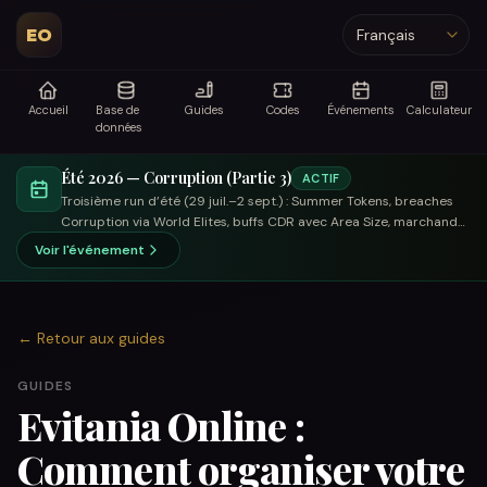
EO
Langue
Accueil
Base de
Guides
Codes
Événements
Calculateur
données
Été 2026 — Corruption (Partie 3)
ACTIF
Troisième run d’été (29 juil.–2 sept.) : Summer Tokens, breaches
Corruption via World Elites, buffs CDR avec Area Size, marchand
axé échange.
Voir l'événement
←
Retour aux guides
GUIDES
Evitania Online :
Comment organiser votre