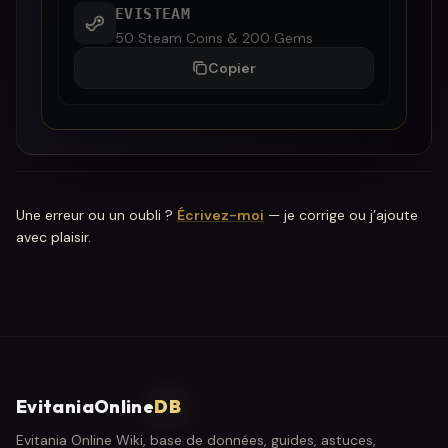
EVISTEAM
50 Steam Coins & 200 Gems
Copier
Une erreur ou un oubli ?
Écrivez-moi
— je corrige ou j’ajoute
avec plaisir.
EvitaniaOnline
DB
Evitania Online Wiki, base de données, guides, astuces,