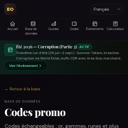
EO
Langue
Accueil
Base de
Guides
Codes
Événements
Calculateur
données
Été 2026 — Corruption (Partie 3)
ACTIF
Troisième run d’été (29 juil.–2 sept.) : Summer Tokens, breaches
Corruption via World Elites, buffs CDR avec Area Size, marchand
axé échange.
Voir l'événement
←
Retour à la base
BASE DE DONNÉES
Codes promo
Codes échangeables : or, gemmes, runes et plus