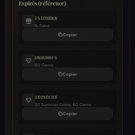
Expirés (référence)
TSIDNBKN
1k Sand
Copier
UNHUN0F6
60 Gems
Copier
1XOSDCU8
20 Summer Coins, 60 Gems
Copier