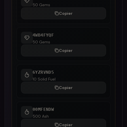
50 Gems
Copier
4WB4FYQF
50 Gems
Copier
6YZRVND5
10 Solid Fuel
Copier
00MFENDW
500 Ash
Copier