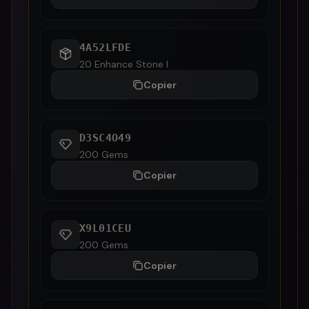
4A52LFDE
20 Enhance Stone I
Copier
D3SC4O49
200 Gems
Copier
X9L01CEU
200 Gems
Copier