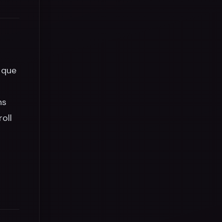
 que
ns
oll