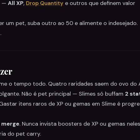
s —
All XP
,
Drop Quantity
e outros que definem valor
er um pet, suba outro ao 50 e alimente o indesejado.
.
azer
ime o tempo todo. Quatro raridades saem do ovo do 
gante. Não é pet principal — Slimes só buffam
2 sta
 Gastar itens raros de XP ou gemas em Slime é progr
e merge
. Nunca invista boosters de XP ou gemas neles
ia do pet carry.