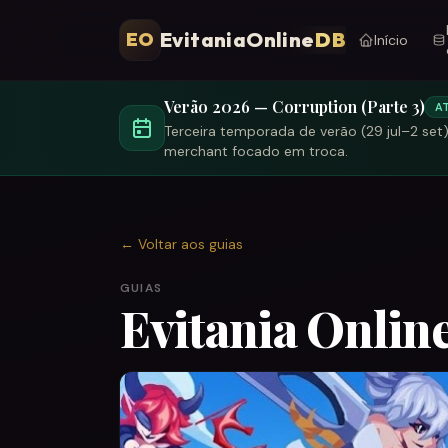
EvitaniaOnline
DB
EO
Início
Verão 2026 — Corruption (Parte 3)
A
Terceira temporada de verão (29 jul–2 set
merchant focado em troca.
←
Voltar aos guias
GUIAS
Evitania Online