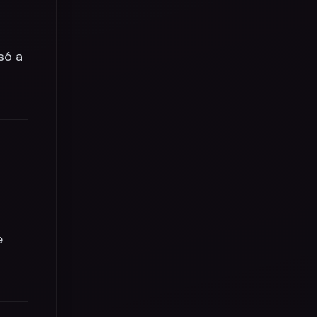
só a
e