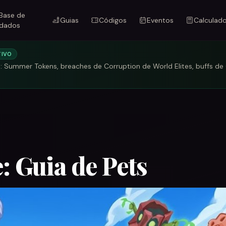
Base de
Guias
Códigos
Eventos
Calculad
dados
TIVO
): Summer Tokens, breaches de Corruption de World Elites, buffs d
: Guia de Pets