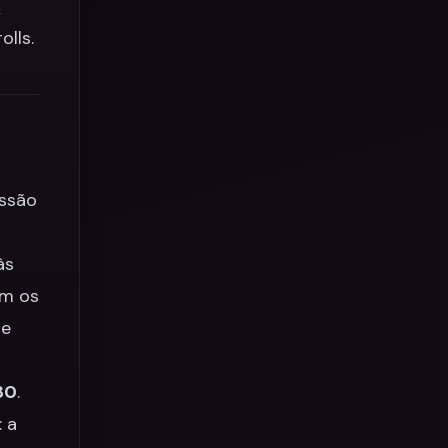
s
olls.
issão
às
m os
ue
30
.
 a