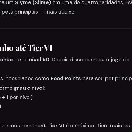
nha um
Slyme (Slime)
em uma de quatro raridades. Es
o pets principais — mais abaixo.
nho até Tier VI
 chão
. Teto:
nível 50
. Depois disso começa o jogo de
ets indesejados como
Food Points
para seu pet princip
nforme
grau e nível
:
+ 1 por nível)
l
garismos romanos).
Tier VI
é o máximo. Tiers maiores