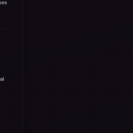
ses
al