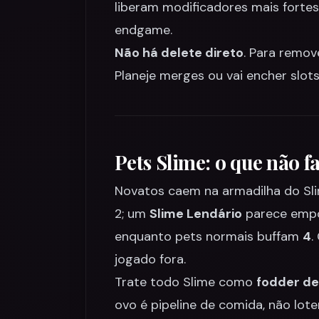
liberam modificadores mais forte
endgame.
Não há delete direto
. Para remov
Planeje merges ou vai encher slots
Pets Slime: o que não f
Novatos caem na armadilha do Sl
2; um
Slime Lendário
parece empol
enquanto pets normais buffam
4
.
jogado fora.
Trate todo Slime como
fodder d
ovo é pipeline de comida, não loter