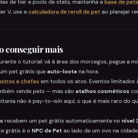
elas de tier e pools de stats, mantenha a
base de pet
er V, use a
calculadora de reroll de pet
ao planejar rer
o conseguir mais
rante o tutorial: vá à área dos morcegos, pegue a m
 um pet grátis que
auto-loota
na hora.
stros e chefes
em todos os atos. Eventos limitados 
mbém vende pets — mas são
atalhos cosméticos
co
itania não é pay-to-win aqui, o que é mais raro do q
ss
recebem um pet grátis automaticamente no
nível 
te grátis é o
NPC de Pet
ao lado de um ovo na cidade: