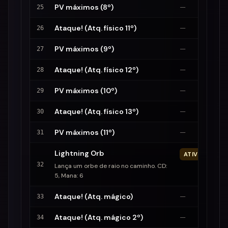
PV máximos (8º)
—
25
Ataque! (Atq. físico 11º)
—
26
PV máximos (9º)
—
27
Ataque! (Atq. físico 12º)
—
28
PV máximos (10º)
—
29
Ataque! (Atq. físico 13º)
—
30
PV máximos (11º)
—
31
Lightning Orb
ATIVO
32
Lança um orbe de raio no caminho. CD:
5, Mana: 6
Ataque! (Atq. mágico)
—
33
Ataque! (Atq. mágico 2º)
—
34