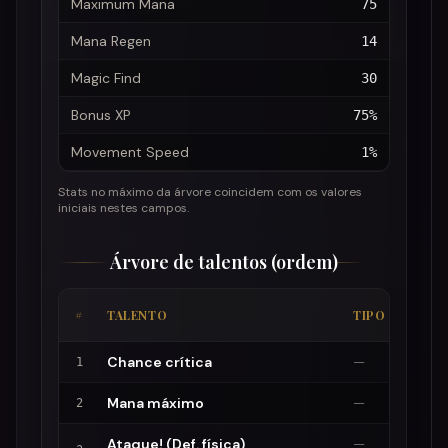
Maximum Mana
75
Mana Regen
14
Magic Find
30
Bonus XP
75%
Movement Speed
1%
Stats no máximo da árvore coincidem com os valores
iniciais nestes campos.
Árvore de talentos (ordem)
#
TALENTO
TIPO
Chance crítica
—
1
Mana máximo
—
2
Ataque! (Def. física)
—