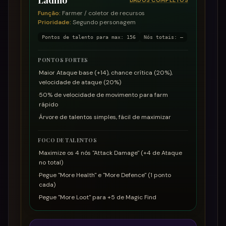
Ladino
DADOS COMPLETOS
Função
:
Farmer / coletor de recursos
Prioridade
:
Segundo personagem
Pontos de talento para max
:
156
Nós totais
:
—
PONTOS FORTES
·
Maior Ataque base (+14), chance crítica (20%),
velocidade de ataque (20%)
·
50% de velocidade de movimento para farm
rápido
·
Árvore de talentos simples, fácil de maximizar
FOCO DE TALENTOS
·
Maximize os 4 nós "Attack Damage" (+4 de Ataque
no total)
·
Pegue "More Health" e "More Defence" (1 ponto
cada)
·
Pegue "More Loot" para +5 de Magic Find