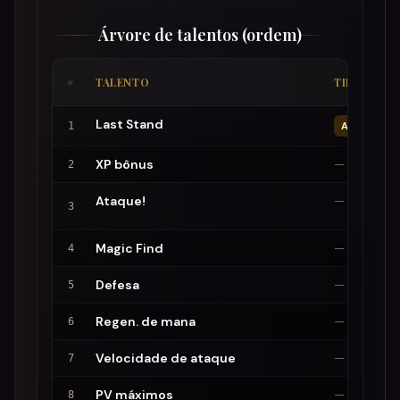
Árvore de talentos (ordem)
#
TALENTO
TIPO
Last Stand
1
ATIVO
XP bônus
—
2
Ataque!
—
3
Magic Find
—
4
Defesa
—
5
Regen. de mana
—
6
Velocidade de ataque
—
7
PV máximos
—
8