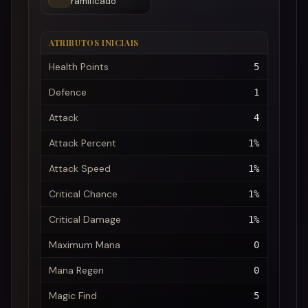
ramificado
ATRIBUTOS INICIAIS
Health Points
5
Defence
1
Attack
4
Attack Percent
1%
Attack Speed
1%
Critical Chance
1%
Critical Damage
1%
Maximum Mana
0
Mana Regen
0
Magic Find
5