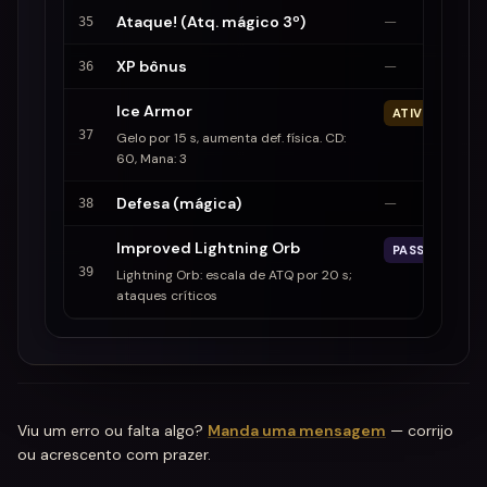
Ataque! (Atq. mágico 3º)
—
35
XP bônus
—
36
Ice Armor
ATIVO
37
Gelo por 15 s, aumenta def. física. CD:
60, Mana: 3
Defesa (mágica)
—
38
Improved Lightning Orb
PASSIVO
39
Lightning Orb: escala de ATQ por 20 s;
ataques críticos
Viu um erro ou falta algo?
Manda uma mensagem
— corrijo
ou acrescento com prazer.