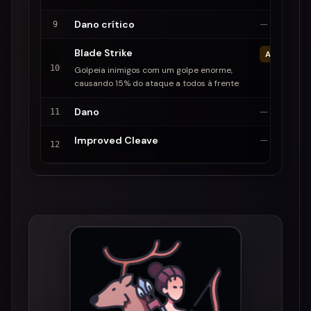
Dano crítico
—
9
Blade Strike
ATIVO
10
Golpeia inimigos com um golpe enorme,
causando 15% do ataque a todos à frente
Dano
—
11
Improved Cleave
—
12