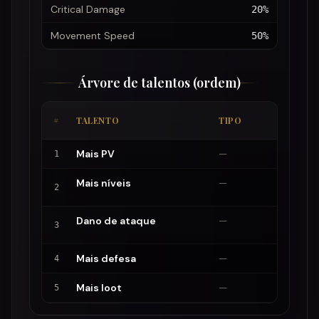
Critical Damage
20%
Movement Speed
50%
Árvore de talentos (ordem)
POR
#
TALENTO
TIPO
PON
Mais PV
—
+5
1
Mais níveis
—
+5%
2
Dano de ataque
—
+1
3
Mais defesa
—
+1
4
Mais loot
—
+5
5