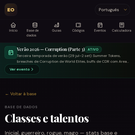
EO
Idioma
Início
Base de
Guias
Códigos
Eventos
Calculadora
dados
Verão 2026 — Corruption (Parte 3)
ATIVO
Terceira temporada de verão (29 jul–2 set): Summer Tokens,
breaches de Corruption de World Elites, buffs de CDR com Area
Size e merchant focado em troca.
Ver evento
←
Voltar à base
BASE DE DADOS
Classes e talentos
Inicial, guerreiro, rogue, mago — stats base e