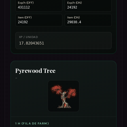
Exp/h (OFF)
Exp/h (ON)
431112
24192
Item (OFF)
Item (ON)
24192
29030.4
XP / UNIDAD
17.82043651
Pyrewood Tree
-
1 H (FILA DE FARM)