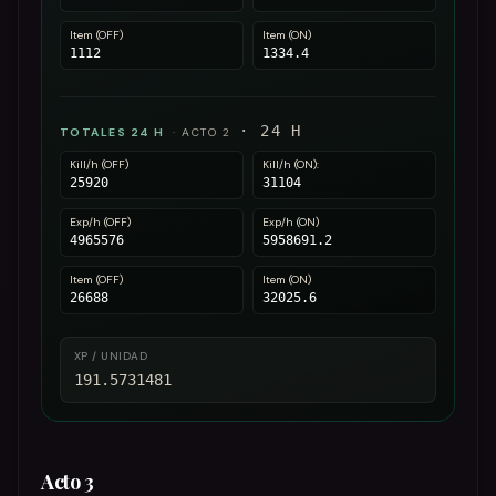
Item (OFF)
Item (ON)
1112
1334.4
·
24
H
TOTALES 24 H
·
ACTO 2
Kill/h (OFF)
Kill/h (ON):
25920
31104
Exp/h (OFF)
Exp/h (ON)
4965576
5958691.2
Item (OFF)
Item (ON)
26688
32025.6
XP / UNIDAD
191.5731481
Acto 3