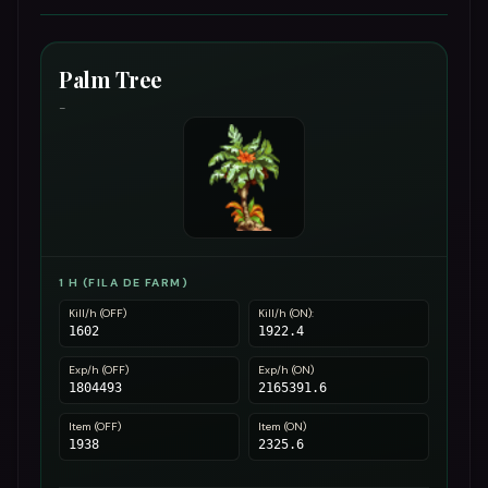
Palm Tree
-
1 H (FILA DE FARM)
Kill/h (OFF)
Kill/h (ON):
1602
1922.4
Exp/h (OFF)
Exp/h (ON)
1804493
2165391.6
Item (OFF)
Item (ON)
1938
2325.6