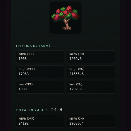
1 H (FILA DE FARM)
Kill/h (OFF)
Kill/h (ON):
1008
1209.6
Exp/h (OFF)
Exp/h (ON)
17963
21555.6
Item (OFF)
Item (ON)
1008
1209.6
·
24
H
TOTALES 24 H
Kill/h (OFF)
Kill/h (ON):
24192
29030.4