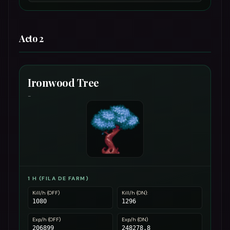
Acto 2
Ironwood Tree
-
1 H (FILA DE FARM)
Kill/h (OFF)
Kill/h (ON):
1080
1296
Exp/h (OFF)
Exp/h (ON)
206899
248278.8