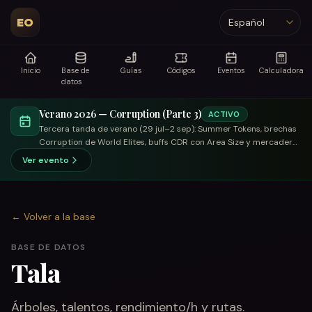
EO
Idioma
Inicio
Base de
Guías
Códigos
Eventos
Calculadora
datos
Verano 2026 — Corruption (Parte 3)
ACTIVO
Tercera tanda de verano (29 jul–2 sep): Summer Tokens, brechas
Corruption de World Elites, buffs CDR con Area Size y mercader
enfocado en canje.
Ver evento
←
Volver a la base
BASE DE DATOS
Tala
Árboles, talentos, rendimiento/h y rutas.