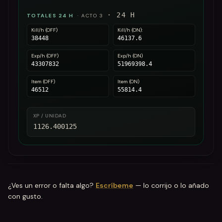
·
24
H
TOTALES 24 H
·
ACTO 3
Kill/h (OFF)
Kill/h (ON):
38448
46137.6
Exp/h (OFF)
Exp/h (ON)
43307832
51969398.4
Item (OFF)
Item (ON)
46512
55814.4
XP / UNIDAD
1126.400125
¿Ves un error o falta algo?
Escríbeme
— lo corrijo o lo añado
con gusto.