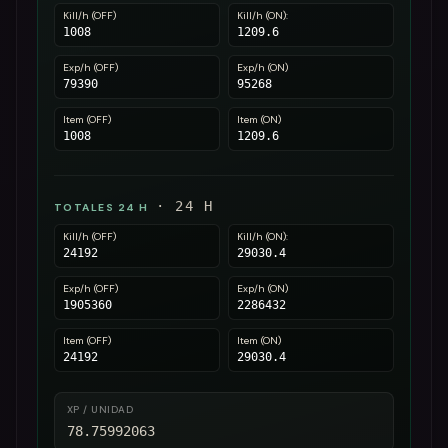
Kill/h (OFF)
Kill/h (ON):
1008
1209.6
Exp/h (OFF)
Exp/h (ON)
79390
95268
Item (OFF)
Item (ON)
1008
1209.6
·
24
H
TOTALES 24 H
Kill/h (OFF)
Kill/h (ON):
24192
29030.4
Exp/h (OFF)
Exp/h (ON)
1905360
2286432
Item (OFF)
Item (ON)
24192
29030.4
XP / UNIDAD
78.75992063