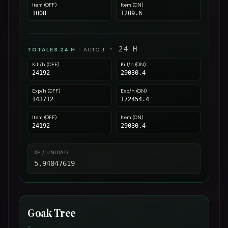
Item (OFF)
Item (ON)
1008
1209.6
·
24
H
TOTALES 24 H
·
ACTO 1
Kill/h (OFF)
Kill/h (ON):
24192
29030.4
Exp/h (OFF)
Exp/h (ON)
143712
172454.4
Item (OFF)
Item (ON)
24192
29030.4
XP / UNIDAD
5.94047619
Goak Tree
-