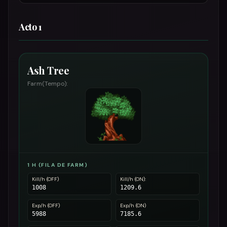
Acto 1
Ash Tree
Farm(Tempo):
1 H (FILA DE FARM)
Kill/h (OFF)
Kill/h (ON):
1008
1209.6
Exp/h (OFF)
Exp/h (ON)
5988
7185.6