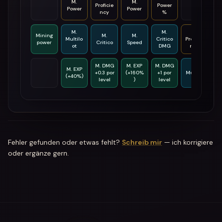
M.
M.
Proficie
Power
Power
Power
ncy
%
M.
M.
M.
Mining
M.
M.
Multilo
Critico
Proficie
power
Critico
Speed
P
ot
DMG
ncy
M. DMG
M. EXP
M. DMG
M.
M. EXP
+0.3 por
(+160%
+1 por
Multilo
Cr
(+40%)
level
)
level
ot
Fehler gefunden oder etwas fehlt?
Schreib mir
— ich korrigiere
oder ergänze gern.