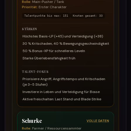
Rolle
:
Main-Pusher / Tank
Priorität
:
Erster Charakter
Talentpunkte bis max
:
151
Knoten gesamt
:
33
STÄRKEN
·
Höchstes Basis-LP (+45) und Verteidigung (+38)
·
30 % Kritschaden, 40 % Bewegungsgeschwindigkeit
·
50 % Bonus-XP für schnelleres Leveln
·
Starke Überlebensfähigkeit früh
TALENT-FOKUS
·
Priorisiere Angriff, Angriffstempo und Kritschaden
(je 3–5 Stufen)
·
Investiere in Leben und Verteidigung für Bosse
·
Aktive freischalten: Last Stand und Blade Strike
Schurke
VOLLE DATEN
Rolle
:
Farmer / Ressourcensammler