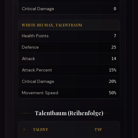
Critical Damage
0
WERTE BEI MAX. TALENTBAUM
Health Points
7
Defence
25
Attack
14
Attack Percent
15%
Critical Damage
20%
Movement Speed
50%
Talentbaum (Reihenfolge)
PRO
#
TALENT
TYP
PUN