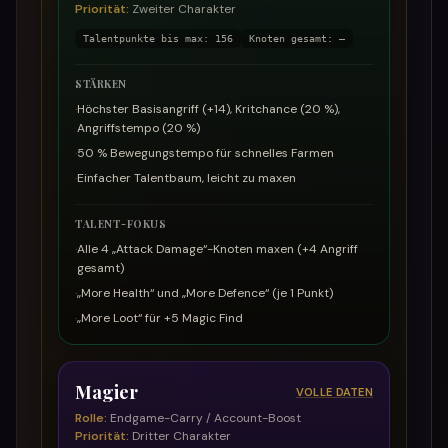
Priorität
:
Zweiter Charakter
Talentpunkte bis max
:
156
Knoten gesamt
:
—
STÄRKEN
·
Höchster Basisangriff (+14), Kritchance (20 %),
Angriffstempo (20 %)
·
50 % Bewegungstempo für schnelles Farmen
·
Einfacher Talentbaum, leicht zu maxen
TALENT-FOKUS
·
Alle 4 „Attack Damage“-Knoten maxen (+4 Angriff
gesamt)
·
„More Health“ und „More Defence“ (je 1 Punkt)
·
„More Loot“ für +5 Magic Find
Magier
VOLLE DATEN
Rolle
:
Endgame-Carry / Account-Boost
Priorität
:
Dritter Charakter