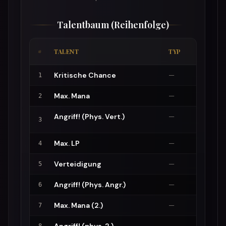
Talentbaum (Reihenfolge)
#
TALENT
TYP
Kritische Chance
—
1
Max. Mana
—
2
Angriff! (Phys. Vert.)
—
3
Max. LP
—
4
Verteidigung
—
5
Angriff! (Phys. Angr.)
—
6
Max. Mana (2.)
—
7