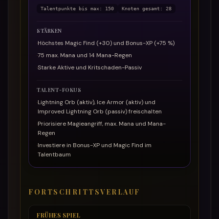
Talentpunkte bis max
:
150
Knoten gesamt
:
28
STÄRKEN
·
Höchstes Magic Find (+30) und Bonus-XP (+75 %)
·
75 max. Mana und 14 Mana-Regen
·
Starke Aktive und Kritschaden-Passiv
TALENT-FOKUS
·
Lightning Orb (aktiv), Ice Armor (aktiv) und
Improved Lightning Orb (passiv) freischalten
·
Priorisiere Magieangriff, max. Mana und Mana-
Regen
·
Investiere in Bonus-XP und Magic Find im
Talentbaum
FORTSCHRITTSVERLAUF
FRÜHES SPIEL