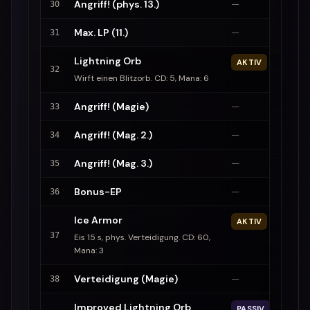
Angriff! (phys. 13.)
—
30
Max. LP (11.)
—
31
Lightning Orb
AKTIV
32
Wirft einen Blitzorb. CD: 5, Mana: 6
Angriff! (Magie)
—
33
Angriff! (Mag. 2.)
—
34
Angriff! (Mag. 3.)
—
35
Bonus-EP
—
36
Ice Armor
AKTIV
37
Eis 15 s, phys. Verteidigung. CD: 60,
Mana: 3
Verteidigung (Magie)
—
38
Improved Lightning Orb
PASSIV