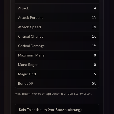
Attack
4
Attack Percent
1%
Attack Speed
1%
Critical Chance
1%
Critical Damage
1%
Maximum Mana
0
Mana Regen
0
Magic Find
5
Bonus XP
5%
Max-Baum-Werte entsprechen hier den Startwerten.
Kein Talentbaum (vor Spezialisierung).