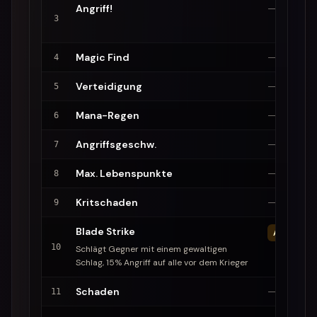
Angriff!
—
3
Magic Find
—
4
Verteidigung
—
5
Mana-Regen
—
6
Angriffsgeschw.
—
7
Max. Lebenspunkte
—
8
Kritschaden
—
9
Blade Strike
AKTIV
10
Schlägt Gegner mit einem gewaltigen
Schlag, 15% Angriff auf alle vor dem Krieger
Schaden
—
11