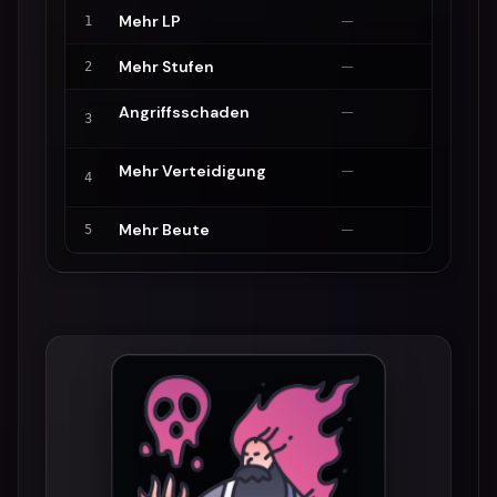
Mehr LP
—
+5
1
Mehr Stufen
—
+5%
2
Angriffsschaden
—
+1
3
Mehr Verteidigung
—
+1
4
Mehr Beute
—
+5
5